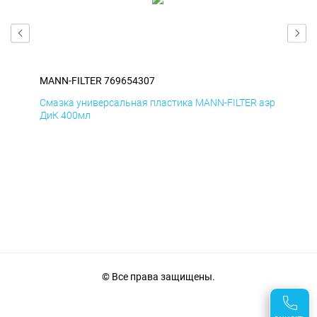
MANN-FILTER 769654307
MAN
аэр
Смазка универсальная пластика MANN-FILTER аэр
Сма
ДиК 400мл
ПхВ
© Все права защищены.