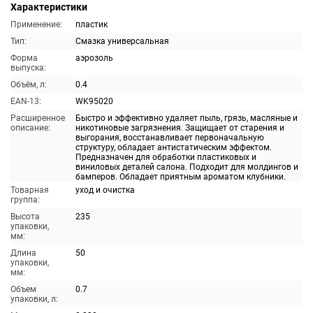
Характеристики
Применение:
пластик
Тип:
Смазка универсальная
Форма
аэрозоль
выпуска:
Объём, л:
0.4
EAN-13:
WK95020
Расширенное
Быстро и эффективно удаляет пыль, грязь, масляные и
описание:
никотиновые загрязнения. Защищает от старения и
выгорания, восстанавливает первоначальную
структуру, обладает антистатическим эффектом.
Предназначен для обработки пластиковых и
виниловых деталей салона. Подходит для молдингов и
бамперов. Обладает приятным ароматом клубники.
Товарная
уход и очистка
группа:
Высота
235
упаковки,
мм:
Длина
50
упаковки,
мм:
Объем
0.7
упаковки, л: